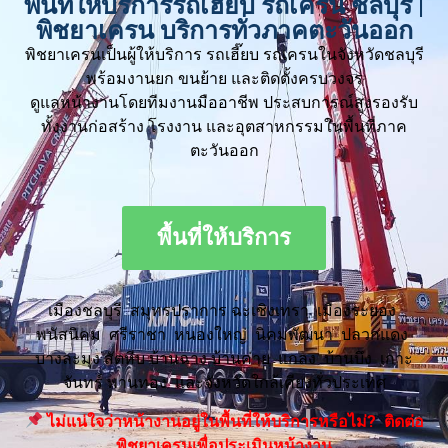
พื้นที่ให้บริการรถเฮี๊ยบ รถเครน ชลบุรี |
พิชยาเครน บริการทั่วภาคตะวันออก
พิชยาเครนเป็นผู้ให้บริการ รถเฮี๊ยบ รถเครนในจังหวัดชลบุรี
พร้อมงานยก ขนย้าย และติดตั้งครบวงจร
ดูแลหน้างานโดยทีมงานมืออาชีพ ประสบการณ์สูงรองรับ
ทั้งงานก่อสร้าง โรงงาน และอุตสาหกรรมในพื้นที่ภาค
ตะวันออก
พื้นที่ให้บริการ
เมืองชลบุรี สมุทรปราการ ฉะเชิงเทรา เมืองระยอง
พนัสนิคม ศรีราชา หนองใหญ่ นิคมพัฒนา ปลวกแดง
บางละมุง สัตหีบ บ้านฉาง บ้านค่าย แกลง บ้านบึง เกาะ
จันทร์ พานทอง และจังหวัดใกล้เคียงทั่วประเทศ
ไม่แน่ใจว่าหน้างานอยู่ในพื้นที่ให้บริการหรือไม่? ติดต่อ
พิชยาเครนเพื่อประเมินหน้างาน