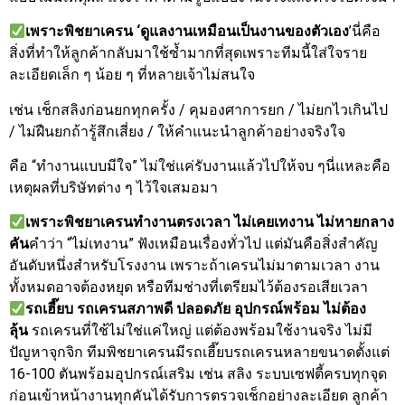
เพราะพิชยาเครน ‘ดูแลงานเหมือนเป็นงานของตัวเอง
’นี่คือ
สิ่งที่ทำให้ลูกค้ากลับมาใช้ซ้ำมากที่สุดเพราะทีมนี้ใส่ใจราย
ละเอียดเล็ก ๆ น้อย ๆ ที่หลายเจ้าไม่สนใจ
เช่น เช็กสลิงก่อนยกทุกครั้ง / คุมองศาการยก / ไม่ยกไวเกินไป
/ ไม่ฝืนยกถ้ารู้สึกเสี่ยง / ให้คำแนะนำลูกค้าอย่างจริงใจ
คือ “ทำงานแบบมีใจ” ไม่ใช่แค่รับงานแล้วไปให้จบ ๆนี่แหละคือ
เหตุผลที่บริษัทต่าง ๆ ไว้ใจเสมอมา
เพราะพิชยาเครนทำงานตรงเวลา ไม่เคยเทงาน ไม่หายกลาง
คัน
คำว่า “ไม่เทงาน” ฟังเหมือนเรื่องทั่วไป แต่มันคือสิ่งสำคัญ
อันดับหนึ่งสำหรับโรงงาน เพราะถ้าเครนไม่มาตามเวลา งาน
ทั้งหมดอาจต้องหยุด หรือทีมช่างที่เตรียมไว้ต้องรอเสียเวลา
รถเฮี๊ยบ รถเครนสภาพดี ปลอดภัย อุปกรณ์พร้อม ไม่ต้อง
ลุ้น
รถเครนที่ใช้ไม่ใช่แค่ใหญ่ แต่ต้องพร้อมใช้งานจริง ไม่มี
ปัญหาจุกจิก ทีมพิชยาเครนมีรถเฮี๊ยบรถเครนหลายขนาดตั้งแต่
16-100 ตันพร้อมอุปกรณ์เสริม เช่น สลิง ระบบเซฟตี้ครบทุกจุด
ก่อนเข้าหน้างานทุกคันได้รับการตรวจเช็กอย่างละเอียด ลูกค้า