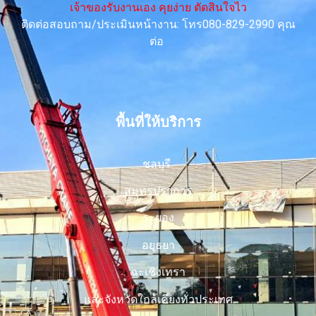
เจ้าของรับงานเอง คุยง่าย ตัดสินใจไว
ติดต่อสอบถาม/ประเมินหน้างาน: โทร080-829-2990 คุณ
ต่อ
พื้นที่ให้บริการ
ชลบุรี
สมุทรปราการ
ระยอง
อยุธยา
ฉะเชิงเทรา
และจังหวัดใกล้เคียงทั่วประเทศ