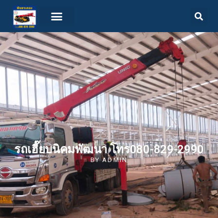
รถเฮี๊ยบนิคมพัฒนา โทร080-829-2990
BY
ADMIN