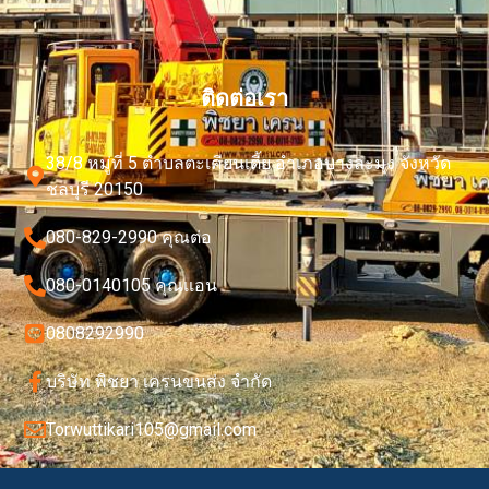
ติดต่อเรา
38/8 หมู่ที่ 5 ตำบลตะเคียนเตี้ย อำเภอบางละมุง จังหวัด
ชลบุรี 20150
080-829-2990 คุณต่อ
080-0140105 คุณเเอน
0808292990
บริษัท พิชยา เครนขนส่ง จำกัด
Torwuttikari105@gmail.com