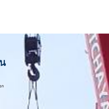
รน
อก