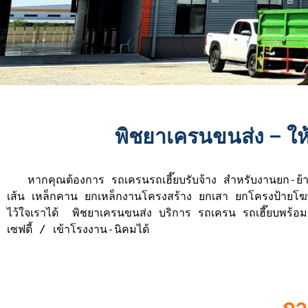
พิชยาเครนขนส่ง – ให
   หากคุณต้องการ รถเครนรถเฮี๊ยบรับจ้าง สำหรับงานยก-ย้ายเครื่องจักร ขนตู้คอนเทรนเนอร์ งานก่อสร้าง งานโรงงาน เช่ารถเครนงานเทคอนกรีต ยกเหล็ก
เส้น เหล็กคาน ยกเหล็กงานโครงสร้าง ยกเสา ยกโครงป้ายโฆษณา 
ไว้ใจเราได้  พิชยาเครนขนส่ง บริการ รถเครน รถเฮี๊ยบพร้
เซฟตี้ / เข้าโรงงาน-นิคมได้