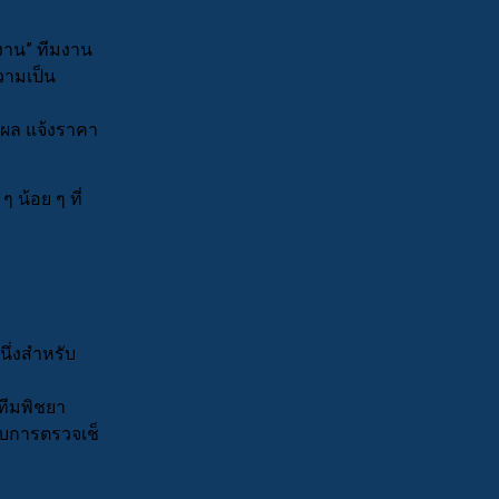
งาน” ทีมงาน
วามเป็น
ตุผล แจ้งราคา
ๆ น้อย ๆ ที่
นึ่งสำหรับ
 ทีมพิชยา
ับการตรวจเช็