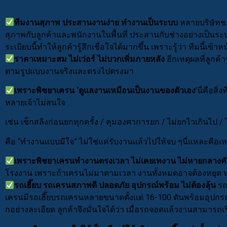
ทีมงานสุภาพ ประสานงานง่าย ทำงานเป็นระบบ
หลายบริษัทช
สุภาพกับลูกค้าและพนักงานในพื้นที่ ประสานกับช่างอย่างเป็นระ
ระเบียบนี้ทำให้ลูกค้ารู้สึกเชื่อใจได้มากขึ้น เพราะรู้ว่า ทีมนี้เข
ราคาเหมาะสม ไม่เว่อร์ ไม่บวกเพิ่มภายหลัง
อีกเหตุผลที่ลูกค
ตามรูปแบบงานจริงและตรงไปตรงมา
เพราะพิชยาเครน ‘ดูแลงานเหมือนเป็นงานของตัวเอง
’นี่คือสิ
หลายเจ้าไม่สนใจ
เช่น เช็กสลิงก่อนยกทุกครั้ง / คุมองศาการยก / ไม่ยกไวเกินไป / ไ
คือ “ทำงานแบบมีใจ” ไม่ใช่แค่รับงานแล้วไปให้จบ ๆนี่แหละคือเหต
เพราะพิชยาเครนทำงานตรงเวลา ไม่เคยเทงาน ไม่หายกลางค
โรงงาน เพราะถ้าเครนไม่มาตามเวลา งานทั้งหมดอาจต้องหยุด หรือ
รถเฮี๊ยบ รถเครนสภาพดี ปลอดภัย อุปกรณ์พร้อม ไม่ต้องลุ้น
รถเ
เครนมีรถเฮี๊ยบรถเครนหลายขนาดตั้งแต่ 16-100 ตันพร้อมอุปกรณ์
กอย่างละเอียด ลูกค้าจึงมั่นใจได้ว่า เมื่อรถจอดแล้วงานสามารถเริ