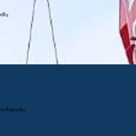
ตหีบ
สารหรือคนขับ