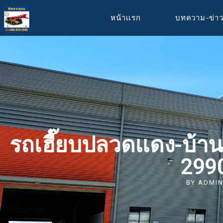
หน้าเเรก
บทความ-ข่า
รถเฮี๊ยบปลวดเเดง-บ้า
299
BY
ADMI