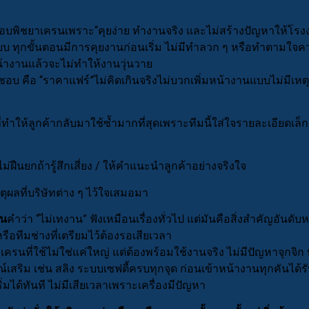
อบพิชยาเครนเพราะ“คุยง่าย ทำงานจริง และไม่สร้างปัญหาให้โรง
บบ ทุกขั้นตอนมีการคุยงานก่อนเริ่ม ไม่มีทำลวก ๆ หรือทำตามใจค
้าหน้างานแล้วจะไม่ทำให้งานวุ่นวาย
้าชอบ คือ “ราคาแฟร์”ไม่คิดเกินจริงไม่บวกเพิ่มหน้างานแบบไม่มีเห
่งที่ทำให้ลูกค้ากลับมาใช้ซ้ำมากที่สุดเพราะทีมนี้ใส่ใจรายละเอียดเล็ก 
ม่ฝืนยกถ้ารู้สึกเสี่ยง / ให้คำแนะนำลูกค้าอย่างจริงใจ
ุผลที่บริษัทต่าง ๆ ไว้ใจเสมอมา
ัน
คำว่า “ไม่เทงาน” ฟังเหมือนเรื่องทั่วไป แต่มันคือสิ่งสำคัญอันดับห
ทีมช่างที่เตรียมไว้ต้องรอเสียเวลา
ครนที่ใช้ไม่ใช่แค่ใหญ่ แต่ต้องพร้อมใช้งานจริง ไม่มีปัญหาจุกจิก
เสริม เช่น สลิง ระบบเซฟตี้ครบทุกจุด ก่อนเข้าหน้างานทุกคันได้ร
่มได้ทันที ไม่มีเสียเวลาเพราะเครื่องมีปัญหา