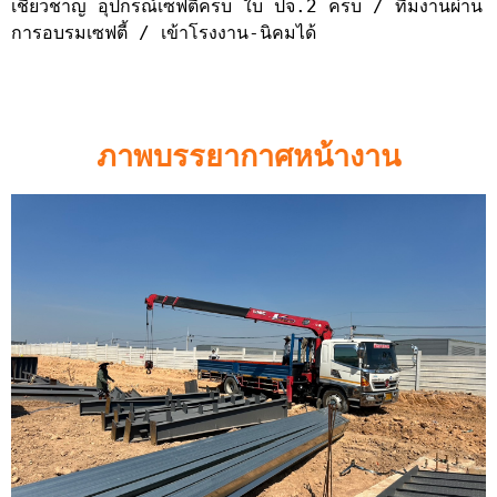
เชี่ยวชาญ อุปกรณ์เซฟตี้ครบ ใบ ปจ.2 ครบ / ทีมงานผ่าน
การอบรมเซฟตี้ / เข้าโรงงาน-นิคมได้
ภาพบรรยากาศหน้างาน