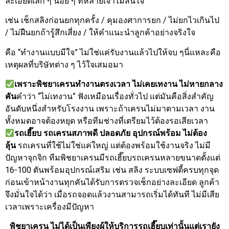
ละเอียดเล็ก ๆ น้อย ๆ ที่หลายเจ้าไม่สนใจ
เช่น เช็กสลิงก่อนยกทุกครั้ง / คุมองศาการยก / ไม่ยกไวเกินไป
/ ไม่ฝืนยกถ้ารู้สึกเสี่ยง / ให้คำแนะนำลูกค้าอย่างจริงใจ
คือ “ทำงานแบบมีใจ” ไม่ใช่แค่รับงานแล้วไปให้จบ ๆนี่แหละคือ
เหตุผลที่บริษัทต่าง ๆ ไว้ใจเสมอมา
เพราะพิชยาเครนทำงานตรงเวลา ไม่เคยเทงาน ไม่หายกลาง
คัน
คำว่า “ไม่เทงาน” ฟังเหมือนเรื่องทั่วไป แต่มันคือสิ่งสำคัญ
อันดับหนึ่งสำหรับโรงงาน เพราะถ้าเครนไม่มาตามเวลา งาน
ทั้งหมดอาจต้องหยุด หรือทีมช่างที่เตรียมไว้ต้องรอเสียเวลา
รถเฮี๊ยบ รถเครนสภาพดี ปลอดภัย อุปกรณ์พร้อม ไม่ต้อง
ลุ้น
รถเครนที่ใช้ไม่ใช่แค่ใหญ่ แต่ต้องพร้อมใช้งานจริง ไม่มี
ปัญหาจุกจิก ทีมพิชยาเครนมีรถเฮี๊ยบรถเครนหลายขนาดตั้งแต่
16-100 ตันพร้อมอุปกรณ์เสริม เช่น สลิง ระบบเซฟตี้ครบทุกจุด
ก่อนเข้าหน้างานทุกคันได้รับการตรวจเช็กอย่างละเอียด ลูกค้า
จึงมั่นใจได้ว่า เมื่อรถจอดแล้วงานสามารถเริ่มได้ทันที ไม่มีเสีย
เวลาเพราะเครื่องมีปัญหา
พิชยาเครน ไม่ได้เป็นเพียงผู้ให้บริการรถเฮี๊ยบเท่านั้นแต่เรายัง