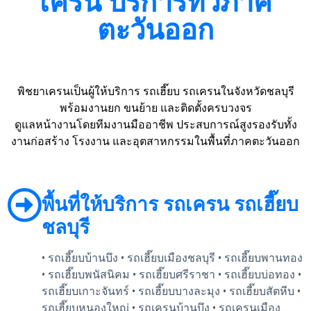
เครน บริการทั่วภาค
ตะวันออก
พิชยาเครนเป็นผู้ให้บริการ รถเฮี๊ยบ รถเครนในจังหวัดชลบุรี
พร้อมงานยก ขนย้าย และติดตั้งครบวงจร
ดูแลหน้างานโดยทีมงานมืออาชีพ ประสบการณ์สูงรองรับทั้ง
งานก่อสร้าง โรงงาน และอุตสาหกรรมในพื้นที่ภาคตะวันออก
พื้นที่ให้บริการ รถเครน รถเฮี๊ยบ
ชลบุรี
• รถเฮี๊ยบบ้านบึง • รถเฮี๊ยบเมืองชลบุรี • รถเฮี๊ยบพานทอง
• รถเฮี๊ยบพนัสนิคม • รถเฮี๊ยบศรีราชา • รถเฮี๊ยบบ่อทอง •
รถเฮี๊ยบเกาะจันทร์ • รถเฮี๊ยบบางละมุง • รถเฮี๊ยบสัตหีบ •
รถเฮี๊ยบหนองใหญ่ • รถเครนบ้านบึง • รถเครนเมือง