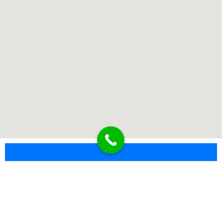
เกี่ยวกับเรา
พิชยาเครน ให้บริการรถเฮี๊ยบ รถเครน ยกขนย้ายเครื่องจักร ทีม
งานมืออาชีพ ปลอดภัย ตรงเวลา มาตรฐานงานอุตสาหกรรม