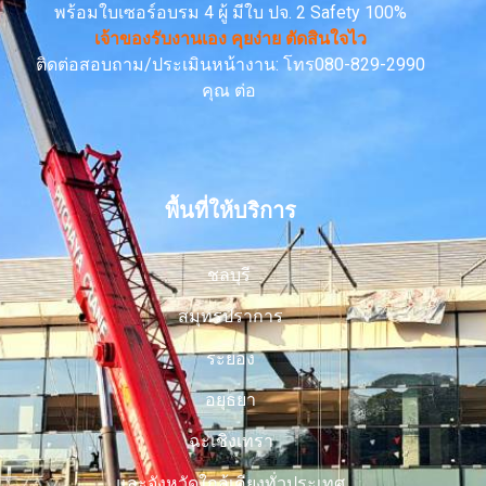
พร้อมใบเซอร์อบรม 4 ผู้ มีใบ ปจ. 2 Safety 100%
เจ้าของรับงานเอง คุยง่าย ตัดสินใจไว
ติดต่อสอบถาม/ประเมินหน้างาน: โทร080-829-2990
คุณ ต่อ
พื้นที่ให้บริการ
ชลบุรี
สมุทรปราการ
ระยอง
อยุธยา
ฉะเชิงเทรา
และจังหวัดใกล้เคียงทั่วประเทศ