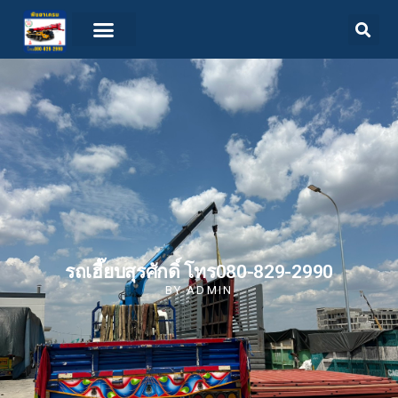
รถเฮี๊ยบสุรศักดิ์ โทร080-829-2990
BY
ADMIN