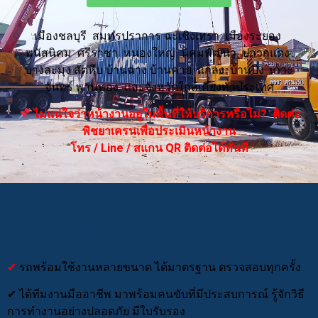
เมืองชลบุรี สมุทรปราการ ฉะเชิงเทรา เมืองระยอง
พนัสนิคม ศรีราชา หนองใหญ่ นิคมพัฒนา ปลวกแดง
บางละมุง สัตหีบ บ้านฉาง บ้านค่าย แกลง บ้านบึง เกาะ
จันทร์ พานทอง และจังหวัดใกล้เคียงทั่วประเทศ
ไม่แน่ใจว่าหน้างานอยู่ในพื้นที่ให้บริการหรือไม่? ติดต่อ
พิชยาเครนเพื่อประเมินหน้างาน
โทร / Line / สแกน QR ติดต่อได้ทันที
จุดเด่นของบริการ
✔
รถพร้อมใช้งานหลายขนาด ได้มาตรฐาน ตรวจสอบทุกครั้ง
✔ ได้ทีมงานมืออาชีพ มาพร้อมคนขับที่มีประสบการณ์ รู้จักวิธี
การทำงานอย่างปลอดภัย มีใบรับรอง