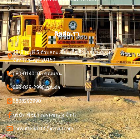
ติดต่อเรา
38/8 หมู่ที่ 5 ตำบลตะเคียนเตี้ย อำเภอบางละมุง
จังหวัดชลบุรี 20150
080-0140105 คุณเเอน
080-829-2990 คุณต่อ
0808292990
บริษัท พิชยา เครนขนส่ง จำกัด
Torwuttikari105@gmail.com