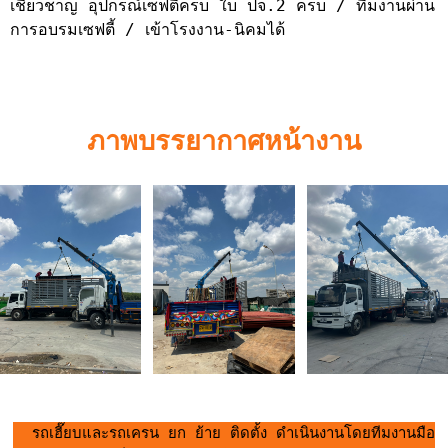
เชี่ยวชาญ อุปกรณ์เซฟตี้ครบ ใบ ปจ.2 ครบ / ทีมงานผ่าน
การอบรมเซฟตี้ / เข้าโรงงาน-นิคมได้
ภาพบรรยากาศหน้างาน
  รถเฮี๊ยบและรถเครน ยก ย้าย ติดตั้ง ดำเนินงานโดยทีมงานมือ