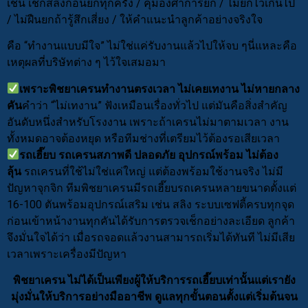
เช่น เช็กสลิงก่อนยกทุกครั้ง / คุมองศาการยก / ไม่ยกไวเกินไป
/ ไม่ฝืนยกถ้ารู้สึกเสี่ยง / ให้คำแนะนำลูกค้าอย่างจริงใจ
คือ “ทำงานแบบมีใจ” ไม่ใช่แค่รับงานแล้วไปให้จบ ๆนี่แหละคือ
เหตุผลที่บริษัทต่าง ๆ ไว้ใจเสมอมา
เพราะพิชยาเครนทำงานตรงเวลา ไม่เคยเทงาน ไม่หายกลาง
คัน
คำว่า “ไม่เทงาน” ฟังเหมือนเรื่องทั่วไป แต่มันคือสิ่งสำคัญ
อันดับหนึ่งสำหรับโรงงาน เพราะถ้าเครนไม่มาตามเวลา งาน
ทั้งหมดอาจต้องหยุด หรือทีมช่างที่เตรียมไว้ต้องรอเสียเวลา
รถเฮี๊ยบ รถเครนสภาพดี ปลอดภัย อุปกรณ์พร้อม ไม่ต้อง
ลุ้น
รถเครนที่ใช้ไม่ใช่แค่ใหญ่ แต่ต้องพร้อมใช้งานจริง ไม่มี
ปัญหาจุกจิก ทีมพิชยาเครนมีรถเฮี๊ยบรถเครนหลายขนาดตั้งแต่
16-100 ตันพร้อมอุปกรณ์เสริม เช่น สลิง ระบบเซฟตี้ครบทุกจุด
ก่อนเข้าหน้างานทุกคันได้รับการตรวจเช็กอย่างละเอียด ลูกค้า
จึงมั่นใจได้ว่า เมื่อรถจอดแล้วงานสามารถเริ่มได้ทันที ไม่มีเสีย
เวลาเพราะเครื่องมีปัญหา
พิชยาเครน ไม่ได้เป็นเพียงผู้ให้บริการรถเฮี๊ยบเท่านั้นแต่เรายัง
มุ่งมั่นให้บริการอย่างมืออาชีพ ดูแลทุกขั้นตอนตั้งแต่เริ่มต้นจน