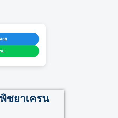
เลย
NE
ยพิชยาเครน