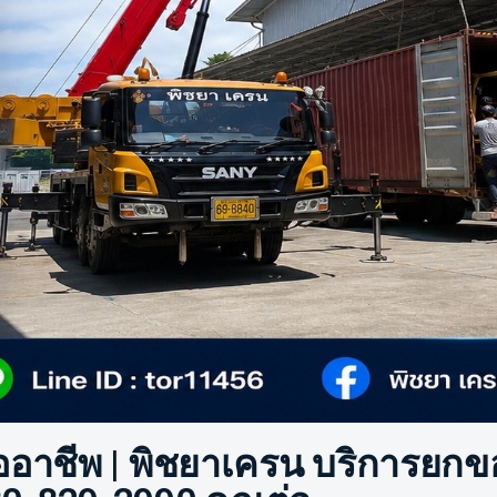
มืออาชีพ | พิชยาเครน บริการย