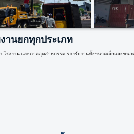
ับงานยกทุกประเภท
บเหมา โรงงาน และภาคอุตสาหกรรม รองรับงานทั้งขนาดเล็กและขนา