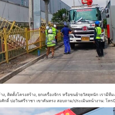
้าง, ติดตั้งโครงสร้าง, ยกเครื่องจักร หรือขนย้ายวัสดุหนัก เ
ุรศักดิ์ บ่อวินศรีราชา เขาคันทรง สอบถาม/ประเมินหน้างาน: โ