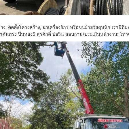
้าง, ติดตั้งโครงสร้าง, ยกเครื่องจักร หรือขนย้ายวัสดุหนัก เ
าคันทรง ปิ่นทอง5 สุรศักดิ์ บ่อวิน สอบถาม/ประเมินหน้างาน: 