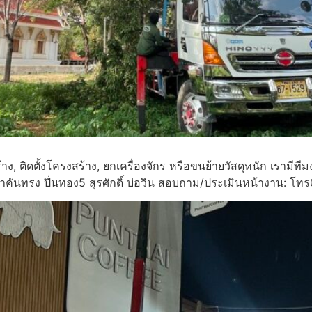
้าง, ติดตั้งโครงสร้าง, ยกเครื่องจักร หรือขนย้ายวัสดุหนัก เ
าคันทรง ปิ่นทอง5 สุรศักดิ์ บ่อวิน สอบถาม/ประเมินหน้างาน: 