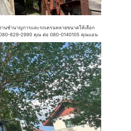
รามีทีมงานชำนาญการและรถเครนหลายขนาดให้เลือก
โทร080-829-2990 คุณ ต่อ 080-0140105 คุณเเอน