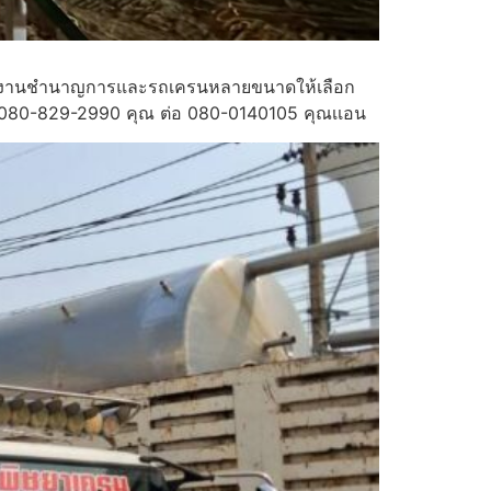
รามีทีมงานชำนาญการและรถเครนหลายขนาดให้เลือก
โทร080-829-2990 คุณ ต่อ 080-0140105 คุณเเอน