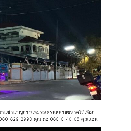
รามีทีมงานชำนาญการและรถเครนหลายขนาดให้เลือก
โทร080-829-2990 คุณ ต่อ 080-0140105 คุณเเอน