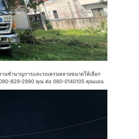
รามีทีมงานชำนาญการและรถเครนหลายขนาดให้เลือก
โทร080-829-2990 คุณ ต่อ 080-0140105 คุณเเอน