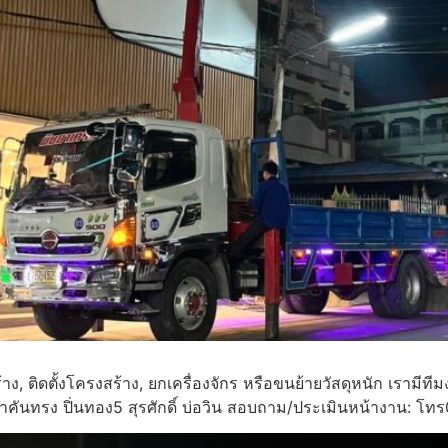
้าง, ติดตั้งโครงสร้าง, ยกเครื่องจักร หรือขนย้ายวัสดุหนัก เ
าคันทรง ปิ่นทอง5 สุรศักดิ์ บ่อวิน สอบถาม/ประเมินหน้างาน: 